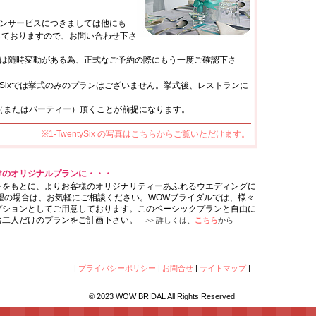
ンサービスにつきましては他にも
おりますので、お問い合わせ下さ
は随時変動がある為、正式なご予約の際にもう一度ご確認下さ
entySixでは挙式のみのプランはございません。挙式後、レストランに
たはパーティー）頂くことが前提になります。
※1-TwentySix の写真はこちらからご覧いただけます。
けのオリジナルプランに・・・
ンをもとに、よりお客様のオリジナリティーあふれるウエディングに
希望の場合は、お気軽にご相談ください。WOWブライダルでは、様々
プションとしてご用意しております。このベーシックプランと自由に
お二人だけのプランをご計画下さい。
>> 詳しくは、
こちら
から
|
プライバシーポリシー
|
お問合せ
|
サイトマップ
|
© 2023 WOW BRIDAL All Rights Reserved