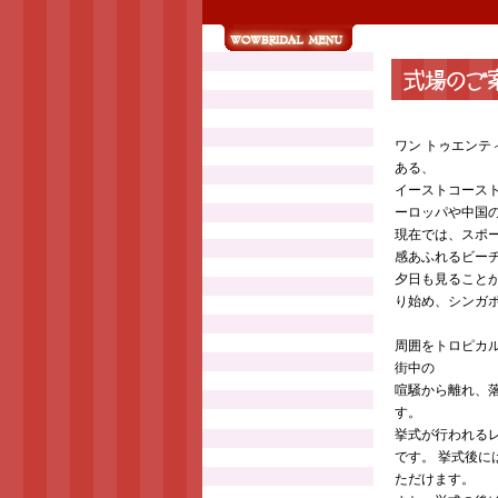
ワン トゥエン
ある、
イーストコース
ーロッパや中国
現在では、スポ
感あふれるビー
夕日も見ること
り始め、シンガ
周囲をトロピカ
街中の
喧騒から離れ、
す。
挙式が行われる
です。 挙式後
ただけます。