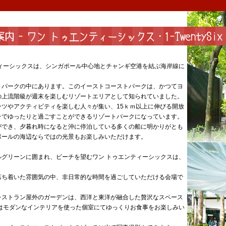
ティーシックスは、シンガポール中心地とチャンギ空港を結ぶ海岸線に
トパークの中にあります。このイーストコーストパークは、かつてヨ
の上流階級が週末を楽しむリゾートエリアとして知られていました。
ーツやアクティビティを楽しむ人々が集い、15ｋｍ以上に伸びる開放
チでゆったりと過ごすことができるリゾートパークになっています。
ができ、夕暮れ時になると沖に停泊している多くの船に明かりがとも
ポールの海辺ならではの光景もお楽しみいただけます。
ルグリーンに囲まれ、ビーチを望むワン トゥエンティーシックスは、
落ち着いた雰囲気の中、非日常的な時間を過ごしていただける会場で
レストラン屋外のガーデンは、西洋と東洋が融合した贅沢なスペース
にはモダンなインテリアを使った個室にてゆっくりお食事をお楽しみい