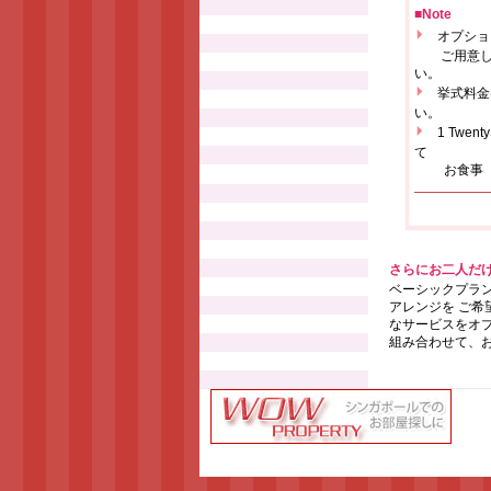
■Note
オプショ
ご用意して
い。
挙式料金
い。
1 Tw
て
お食事（ま
さらにお二人だ
ベーシックプラ
アレンジを ご
なサービスをオ
組み合わせて、