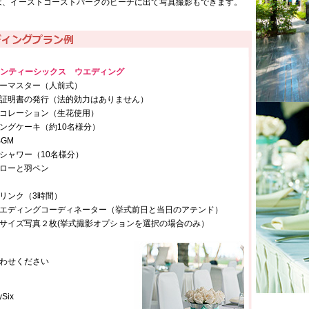
は、イーストコーストパークのビーチに出て写真撮影もできます。
エンティーシックス ウエディング
ーマスター（人前式）
証明書の発行（法的効力はありません）
コレーション（生花使用）
ングケーキ（約10名様分）
BGM
シャワー（10名様分）
ローと羽ペン
リンク（3時間）
エディングコーディネーター（挙式前日と当日のアテンド）
サイズ写真２枚(挙式撮影オプションを選択の場合のみ）
わせください
ySix